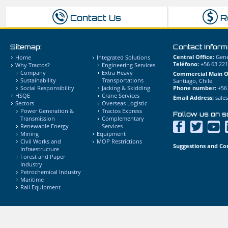
Contact Us
R
Sitemap:
Contact Inform
Central Office:
Gener
Home
Integrated Solutions
Teléfono:
+56 63 221
Why Tractos?
Engineering Services
Company
Extra Heavy
Commercial Main Of
Sustainability
Transportations
Santiago, Chile.
Social Responsibility
Jacking & Skidding
Phone number:
+56 
HSQE
Crane Services
Email Address:
sale
Sectors
Overseas Logistic
Power Generation &
Tractos Express
Follow us on s
Transmission
Complementary
Renewable Energy
Services
Mining
Equipment
Civil Works and
MOP Restrictions
Suggestions and Co
Infraestructure
Forest and Paper
Industry
Petrochemical Industry
Maritime
Rail Equipment